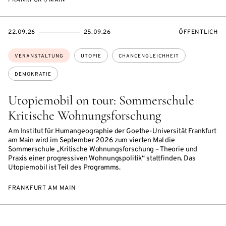
FRANKFURT/MAIN
EVENTBEGINSON
EVENTENDSON
VERANSTALTU
22.09.26
25.09.26
ÖFFENTLICH
Themen:
VERANSTALTUNG
UTOPIE
CHANCENGLEICHHEIT
DEMOKRATIE
Utopiemobil on tour: Sommerschule
Kritische Wohnungsforschung
Am Institut für Humangeographie der Goethe-Universität Frankfurt
am Main wird im September 2026 zum vierten Mal die
Sommerschule „Kritische Wohnungsforschung – Theorie und
Praxis einer progressiven Wohnungspolitik“ stattfinden. Das
Utopiemobil ist Teil des Programms.
FRANKFURT AM MAIN