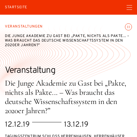
Menü ö
STARTSEITE
Animatio
VERANSTALTUNGEN
DIE JUNGE AKADEMIE ZU GAST BEI „PAKTE, NICHTS ALS PAKTE... –
WAS BRAUCHT DAS DEUTSCHE WISSENSCHAFTSSYSTEM IN DEN
2020ER JAHREN?”
Veranstaltung
Die Junge Akademie zu Gast bei „Pakte,
nichts als Pakte... – Was braucht das
deutsche Wissenschaftssystem in den
2020er Jahren?”
eventBeginsOn
eventEndsOn
12.12.19
13.12.19
TAGUNGSZENTRUM SCHLOSS HERRENHAUSEN, HERRENHÄUSER