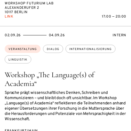
WORKSHOP FUTURIUM LAB
ALEXANDERUFER 2
10117 BERLIN
LINK
17:00 — 20:00
EVENTBEGINSON
EVENTENDSON
VERANST
02.09.26
04.09.26
INTERN
Themen:
VERANSTALTUNG
DIALOG
INTERNATIONALISIERUNG
LINGUISTIK
Workshop „The Language(s) of
Academia“
Sprache prägt wissenschaftliches Denken, Schreiben und
Kommunizieren – und bleibt doch oft unsichtbar. Im Workshop
„Language(s) of Academia“ reflektieren die Teilnehmenden anhand
eigener Übersetzungen ihrer Forschung in die Muttersprache über
die Herausforderungen und Potenziale von Mehrsprachigkeit in der
Wissenschaft.