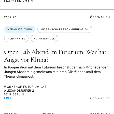
FRANKFURT/MAIN
EVENTBEGINSON
VERANSTALTU
17.09.26
ÖFFENTLICH
Themen:
VERANSTALTUNG
WISSENSCHAFTSKOMMUNIKATION
KLIMAKRISE
KLIMAWANDEL
Open Lab Abend im Futurium: Wer hat
Angst vor Klima?
In Kooperation mit dem Futurium beschäftigen sich Mitglieder der
Jungen Akademie gemeinsam mit ihren Gäst*innen amit dem
Thema Klimaangst.
WORKSHOP FUTURIUM LAB
ALEXANDERUFER 2
10117 BERLIN
LINK
17:00 — 20:00