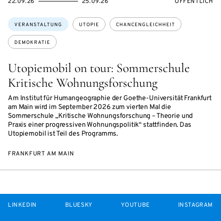
EVENTBEGINSON
EVENTENDSON
VERANSTALTU
22.09.26
25.09.26
ÖFFENTLICH
Themen:
VERANSTALTUNG
UTOPIE
CHANCENGLEICHHEIT
DEMOKRATIE
Utopiemobil on tour: Sommerschule
Kritische Wohnungsforschung
Am Institut für Humangeographie der Goethe-Universität Frankfurt
am Main wird im September 2026 zum vierten Mal die
Sommerschule „Kritische Wohnungsforschung – Theorie und
Praxis einer progressiven Wohnungspolitik“ stattfinden. Das
Utopiemobil ist Teil des Programms.
FRANKFURT AM MAIN
LINKEDIN
BLUESKY
YOUTUBE
INSTAGRAM