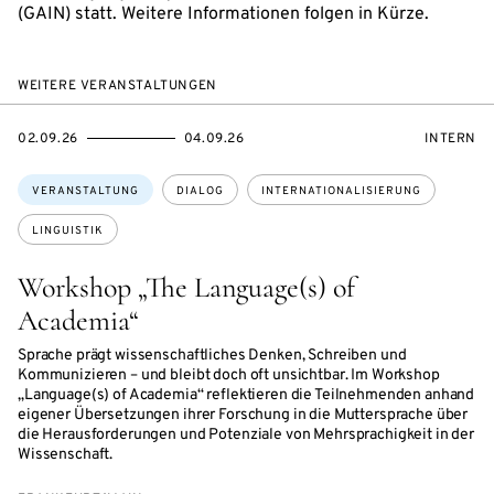
(GAIN) statt. Weitere Informationen folgen in Kürze.
WEITERE VERANSTALTUNGEN
EVENTBEGINSON
EVENTENDSON
VERANST
02.09.26
04.09.26
INTERN
Themen:
VERANSTALTUNG
DIALOG
INTERNATIONALISIERUNG
LINGUISTIK
Workshop „The Language(s) of
Academia“
Sprache prägt wissenschaftliches Denken, Schreiben und
Kommunizieren – und bleibt doch oft unsichtbar. Im Workshop
„Language(s) of Academia“ reflektieren die Teilnehmenden anhand
eigener Übersetzungen ihrer Forschung in die Muttersprache über
die Herausforderungen und Potenziale von Mehrsprachigkeit in der
Wissenschaft.