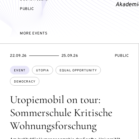
Akademi
EVENT
PUBLIC
ACCESS:
MORE EVENTS
STARTS
ENDS
EVENT
22.09.26
25.09.26
PUBLIC
ON
ON
ACCESS:
Topics:
EVENT
UTOPIA
EQUAL OPPORTUNITY
DEMOCRACY
Utopiemobil on tour:
Sommerschule Kritische
Wohnungsforschung