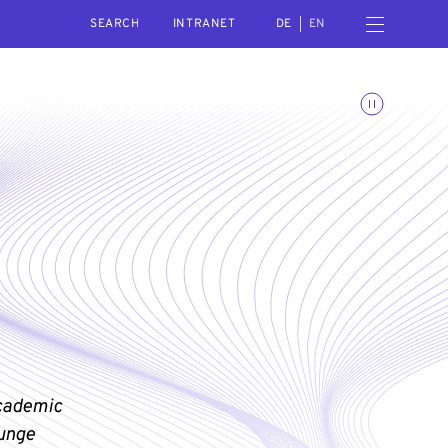
SEARCH
Open navigation menu
INTRANET
DE
EN
Toggle animations
cademic
unge