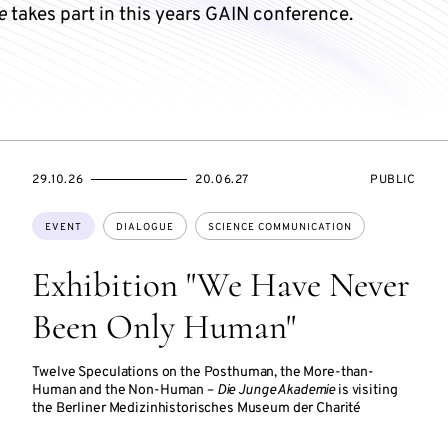
e
takes part in this years GAIN conference.
STARTS
ENDS
EVENT
29.10.26
20.06.27
PUBLIC
ON
ON
ACCESS:
Topics:
EVENT
DIALOGUE
SCIENCE COMMUNICATION
Exhibition "We Have Never
Been Only Human"
Twelve Speculations on the Posthuman, the More-than-
Human and the Non-Human –
Die Junge Akademie
is visiting
the Berliner Medizinhistorisches Museum der Charité