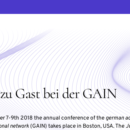
zu Gast bei der GAIN
r 7-9th 2018 the annual conference of the
german a
onal network
(GAIN) takes place in Boston, USA. The
J