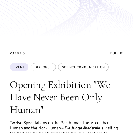
STARTS
EVENT
29.10.26
PUBLIC
ON
ACCESS:
Topics:
EVENT
DIALOGUE
SCIENCE COMMUNICATION
Opening Exhibition "We
Have Never Been Only
Human"
Twelve Speculations on the Posthuman, the More-than-
Human and the Non-Human –
Die Junge Akademie
is visiting