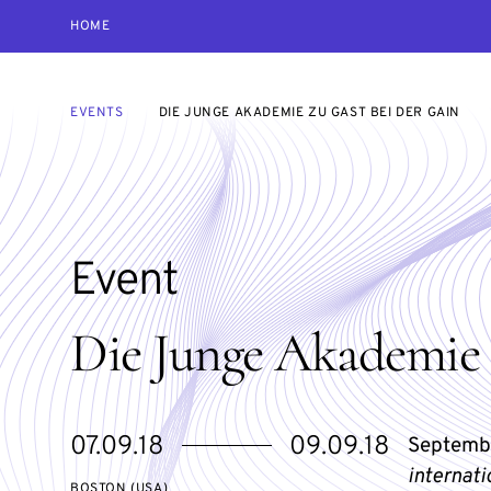
HOME
EVENTS
DIE JUNGE AKADEMIE ZU GAST BEI DER GAIN
Event
Die Junge Akademie 
Starts
Ends
07.09.18
09.09.18
Septembe
on
on
internati
BOSTON (USA)