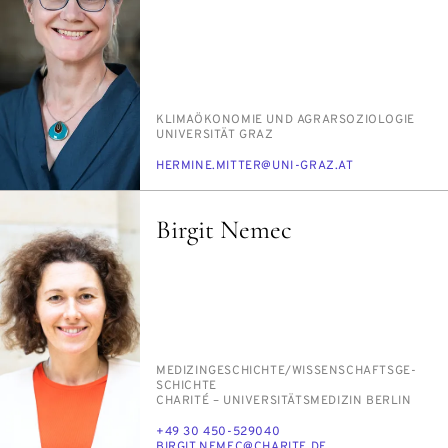
PERSON_RESEARCH_SUBJECT
KLI­MA­ÖKO­NO­MIE UND AGRAR­SO­ZIO­LO­GIE
INSTITUTION
UNI­VER­SI­TÄT GRAZ
E-
HER­MI­NE.MIT­TER@UNI-GRAZ.AT
MAIL
Birgit Nemec
PERSON_RESEARCH_SUBJECT
ME­DI­ZIN­GE­SCHICH­TE/​WIS­SEN­SCHAFTS­GE­
SCHICH­TE
INSTITUTION
CHA­RITÉ – UNI­VER­SI­TÄTS­ME­DI­ZIN BER­LIN
TELEFON
+49 30 450-529040
E-
BIR­GIT.NE­MEC@CHA­RI­TE.DE