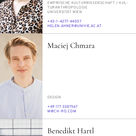
PERSON_RESEARCH_SUBJECT
EM­PI­RI­SCHE KUL­TUR­WIS­SEN­SCHAFT /​ KUL­
TUR­AN­THRO­PO­LO­GIE
INSTITUTION
UNI­VER­SI­TÄT WIEN
TELEFON
+43-1-4277-44007
E-
HE­LEN.AH­NER@UNI­VIE.AC.AT
MAIL
Maciej Chmara
PERSON_RESEARCH_SUBJECT
DE­SIGN
TELEFON
+49 177 3387567
E-
M@CH-RO.COM
MAIL
Benedikt Hartl