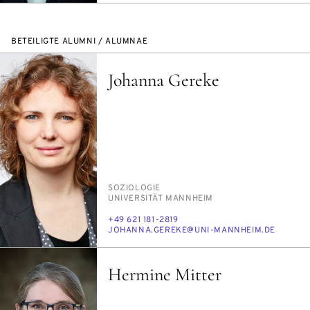
BETEILIGTE ALUMNI / ALUMNAE
Johanna Gereke
PERSON_RESEARCH_SUBJECT
SO­ZIO­LO­GIE
INSTITUTION
UNI­VER­SI­TÄT MANN­HEIM
TELEFON
+49 621 181-2819
E-
JO­HAN­NA.GERE­KE@UNI-MANN­HEIM.DE
MAIL
Hermine Mitter