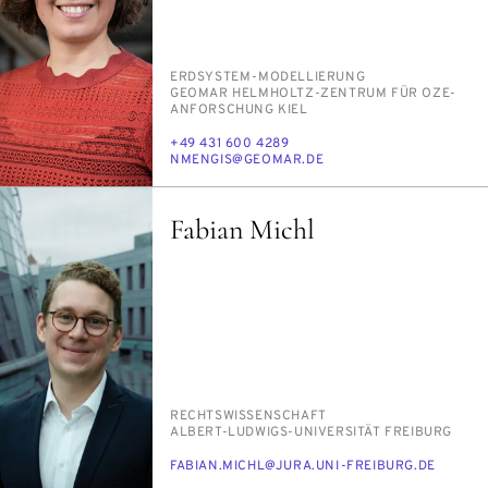
PERSON_RESEARCH_SUBJECT
ERD­SYS­TEM-MO­DEL­LIE­RUNG
INSTITUTION
GEO­MAR HELM­HOLTZ-ZEN­TRUM FÜR OZE­
AN­FOR­SCHUNG KIEL
TELEFON
+49 431 600 4289
E-
NMEN­GIS@GEO­MAR.DE
MAIL
Fabian Michl
PERSON_RESEARCH_SUBJECT
RECHTS­WIS­SEN­SCHAFT
INSTITUTION
AL­BERT-LUD­WIGS-UNI­VER­SI­TÄT FREI­BURG
E-
FA­BI­AN.MICHL@JU­RA.UNI-FREI­BURG.DE
MAIL