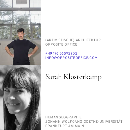
PERSON_RESEARCH_SUBJECT
(AK­TI­VIS­TI­SCHE) AR­CHI­TEK­TUR
INSTITUTION
OP­PO­SI­TE OF­FICE
TELEFON
+49 176 56592902‬
E-
IN­FO@OP­PO­SI­TE­OF­FICE.COM
MAIL
Sarah Klosterkamp
PERSON_RESEARCH_SUBJECT
HU­MAN­GEO­GRA­PHIE
INSTITUTION
JO­HANN WOLF­GANG GOE­THE-UNI­VER­SI­TÄT
FRANK­FURT AM MAIN