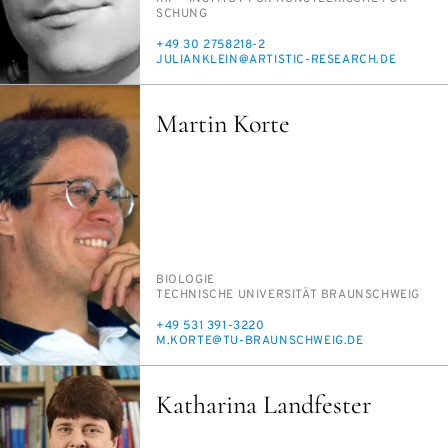
SCHUNG
TELEFON
+49 30 2758218-2
E-
JU­LI­AN­KLEIN@AR­TIS­TIC-RE­SE­ARCH.DE
MAIL
Martin Korte
PERSON_RESEARCH_SUBJECT
BIO­LO­GIE
INSTITUTION
TECH­NI­SCHE UNI­VER­SI­TÄT BRAUN­SCHWEIG
TELEFON
+49 531 391-3220
E-
M.KOR­TE@TU-BRAUN­SCHWEIG.DE
MAIL
Katharina Landfester