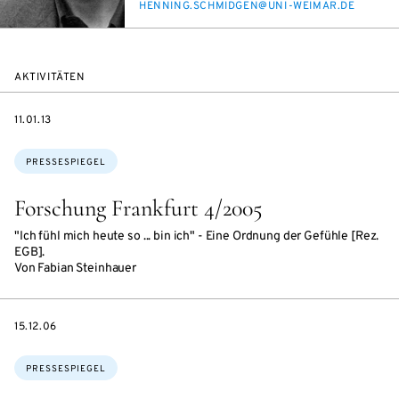
E-
HEN­NING.SCHMID­GEN@UNI-WEI­MAR.DE
MAIL
AKTIVITÄTEN
DATE
11.01.13
Themen:
PRESSESPIEGEL
Forschung Frankfurt 4/2005
"Ich fühl mich heute so ... bin ich" - Eine Ordnung der Gefühle [Rez.
EGB].
Von Fabian Steinhauer
DATE
15.12.06
Themen:
PRESSESPIEGEL