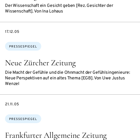
Der Wissenschaft ein Gesicht geben [Rez. Gesichter der
Wissenschaft]. Von Ina Lohaus
DATE
17.12.05
Themen:
PRESSESPIEGEL
Neue Zürcher Zeitung
Die Macht der Gefühle und die Ohnmacht der Gefühlsingenieure:
Neue Perspektiven auf ein altes Thema [EGB]. Von Uwe Justus
Wenzel
DATE
21.11.05
Themen:
PRESSESPIEGEL
Frankfurter Allgemeine Zeitung