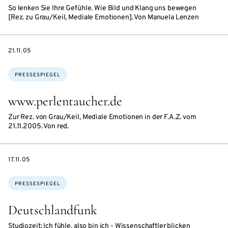
So lenken Sie Ihre Gefühle. Wie Bild und Klang uns bewegen
[Rez. zu Grau/Keil, Mediale Emotionen]. Von Manuela Lenzen
DATE
21.11.05
Themen:
PRESSESPIEGEL
www.perlentaucher.de
Zur Rez. von Grau/Keil, Mediale Emotionen in der F.A.Z. vom
21.11.2005. Von red.
DATE
17.11.05
Themen:
PRESSESPIEGEL
Deutschlandfunk
Studiozeit: Ich fühle, also bin ich - Wissenschaftler blicken