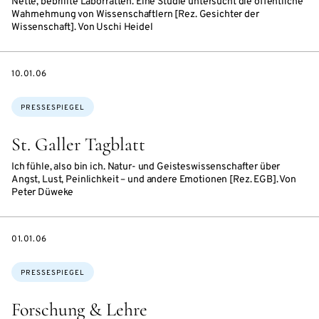
Nette, bebrillte Laborratten. Eine Studie untersucht die öffentliche
Wahrnehmung von Wissenschaftlern [Rez. Gesichter der
Wissenschaft]. Von Uschi Heidel
DATE
10.01.06
Themen:
PRESSESPIEGEL
St. Galler Tagblatt
Ich fühle, also bin ich. Natur- und Geisteswissenschafter über
Angst, Lust, Peinlichkeit – und andere Emotionen [Rez. EGB]. Von
Peter Düweke
DATE
01.01.06
Themen:
PRESSESPIEGEL
Forschung & Lehre