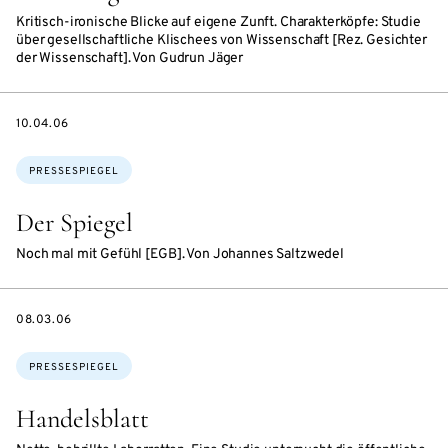
Kritisch-ironische Blicke auf eigene Zunft. Charakterköpfe: Studie
über gesellschaftliche Klischees von Wissenschaft [Rez. Gesichter
der Wissenschaft]. Von Gudrun Jäger
DATE
10.04.06
Themen:
PRESSESPIEGEL
Der Spiegel
Noch mal mit Gefühl [EGB]. Von Johannes Saltzwedel
DATE
08.03.06
Themen:
PRESSESPIEGEL
Handelsblatt