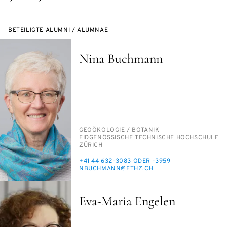
BETEILIGTE ALUMNI / ALUMNAE
Nina Buchmann
PERSON_RESEARCH_SUBJECT
GEO­ÖKO­LO­GIE /​ BO­TA­NIK
INSTITUTION
EID­GE­NÖS­SI­SCHE TECH­NI­SCHE HOCH­SCHU­LE
ZÜ­RICH
TELEFON
+41 44 632-3083 ODER -3959
E-
NBUCH­MANN@ETHZ.CH
MAIL
Eva-Maria Engelen