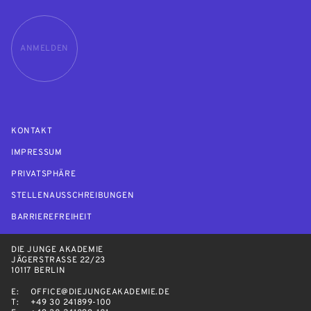
ANMELDEN
KONTAKT
IMPRESSUM
PRIVATSPHÄRE
STELLENAUSSCHREIBUNGEN
BARRIEREFREIHEIT
DIE JUNGE AKADEMIE
JÄGERSTRASSE 22/23
10117 BERLIN
E:
OFFICE@DIEJUNGEAKADEMIE.DE
T:
+49 30 241899-100