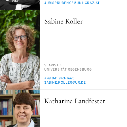
E-
JU­RIS­PRU­DENCE@UNI-GRAZ.AT
MAIL
Sabine Koller
PERSON_RESEARCH_SUBJECT
SLA­VIS­TIK
INSTITUTION
UNI­VER­SI­TÄT RE­GENS­BURG
TELEFON
+49 941 943-1665
E-
SA­BI­NE.KOL­LER@UR.DE
MAIL
Katharina Landfester