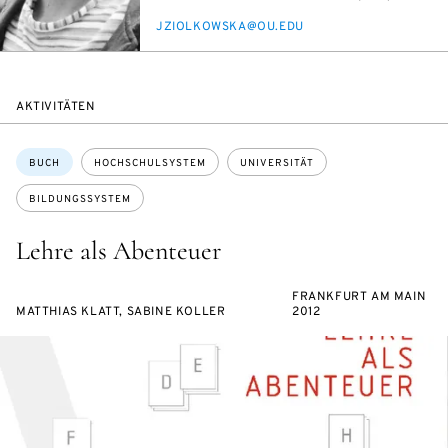
E-
JZIO­L­KOW­S­KA@OU.EDU
MAIL
AKTIVITÄTEN
Themen:
BUCH
HOCHSCHULSYSTEM
UNIVERSITÄT
BILDUNGSSYSTEM
Lehre als Abenteuer
FRANKFURT AM MAIN
MATTHIAS KLATT, SABINE KOLLER
2012