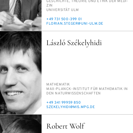
PERSON_RESEARCH_SUBJECT
GE­SCHICH­TE, THEO­RIE UND ETHIK DER ME­DI­
ZIN
INSTITUTION
UNI­VER­SI­TÄT ULM
TELEFON
+49 731 500-399 01
E-
FLO­RI­AN.STE­GER@UNI-ULM.DE
MAIL
László Székelyhidi
PERSON_RESEARCH_SUBJECT
MA­THE­MA­TIK
INSTITUTION
MAX-PLANCK-IN­STI­TUT FÜR MA­THE­MA­TIK IN
DEN NA­TUR­WIS­SEN­SCHAF­TEN
TELEFON
+49 341 99959 850
E-
SZE­KE­LYH­IDI@MIS.MPG.DE
MAIL
Robert Wolf