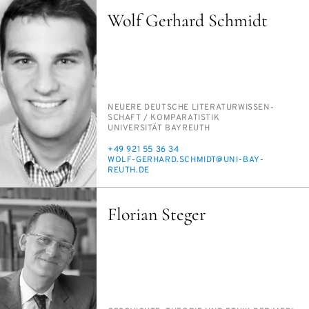
Wolf Gerhard Schmidt
PERSON_RESEARCH_SUBJECT
NEUE­RE DEUT­SCHE LI­TE­RA­TUR­WIS­SEN­
SCHAFT /​ KOM­PA­RA­TIS­TIK
INSTITUTION
UNI­VER­SI­TÄT BAY­REUTH
TELEFON
+49 921 55 36 34
E-
WOLF-GER­HARD.SCHMIDT@UNI-BAY­
MAIL
REUTH.DE
Florian Steger