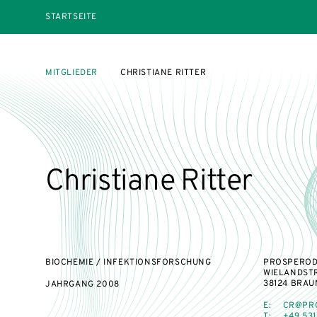
STARTSEITE
MITGLIEDER
CHRISTIANE RITTER
Christiane Ritter
BIOCHEMIE / INFEKTIONSFORSCHUNG
PROSPEROD
WIELANDST
38124 BRA
JAHRGANG
2008
E:
CR@PR
T:
+49 531