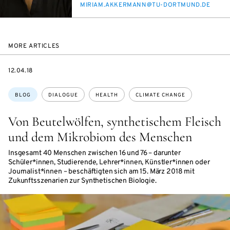
E-
MIRI­AM.AKKER­MANN@TU-DORT­MUND.DE
MAIL
MORE ARTICLES
DATE
12.04.18
Topics:
BLOG
DIALOGUE
HEALTH
CLIMATE CHANGE
Von Beutelwölfen, synthetischem Fleisch
und dem Mikrobiom des Menschen
Insgesamt 40 Menschen zwischen 16 und 76 – darunter
Schüler*innen, Studierende, Lehrer*innen, Künstler*innen oder
Journalist*innen – beschäftigten sich am 15. März 2018 mit
Zukunftsszenarien zur Synthetischen Biologie.