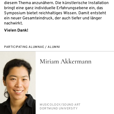
diesem Thema anzunähern. Die künstlerische Installation
bringt eine ganz individuelle Erfahrungsebene ein, das
Symposium bietet reichhaltiges Wissen. Damit entsteht
ein neuer Gesamteindruck, der auch tiefer und länger
nachwirkt.
Vielen Dank!
PARTICIPATING ALUMNAE / ALUMNI
Miriam Akkermann
PERSON_RESEARCH_SUBJECT
MU­SI­COL­O­GY/​SOUND ART
INSTITUTION
DORT­MUND UNI­VER­SI­TY