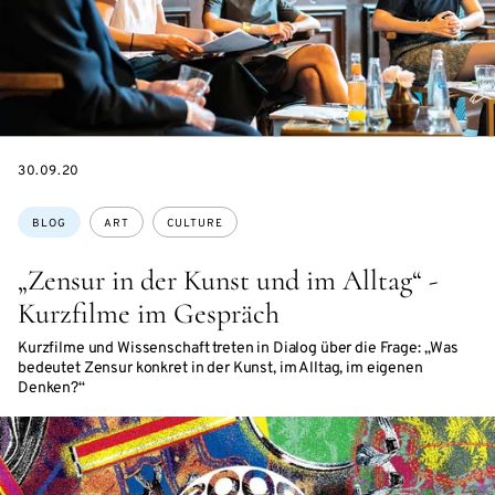
DATE
30.09.20
Topics:
BLOG
ART
CULTURE
„Zensur in der Kunst und im Alltag“ -
Kurzfilme im Gespräch
Kurzfilme und Wissenschaft treten in Dialog über die Frage: „Was
bedeutet Zensur konkret in der Kunst, im Alltag, im eigenen
Denken?“