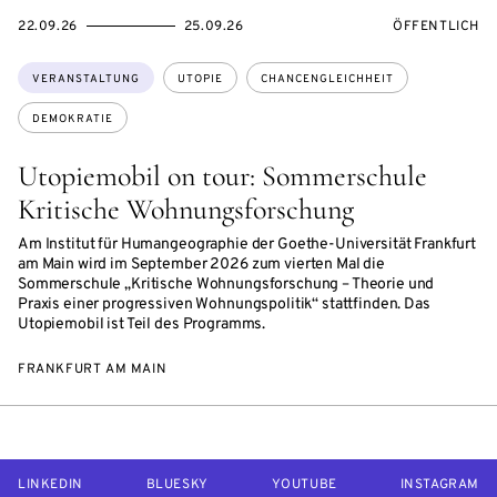
EVENTBEGINSON
EVENTENDSON
VERANSTALTU
22.09.26
25.09.26
ÖFFENTLICH
Themen:
VERANSTALTUNG
UTOPIE
CHANCENGLEICHHEIT
DEMOKRATIE
Utopiemobil on tour: Sommerschule
Kritische Wohnungsforschung
Am Institut für Humangeographie der Goethe-Universität Frankfurt
am Main wird im September 2026 zum vierten Mal die
Sommerschule „Kritische Wohnungsforschung – Theorie und
Praxis einer progressiven Wohnungspolitik“ stattfinden. Das
Utopiemobil ist Teil des Programms.
FRANKFURT AM MAIN
LINKEDIN
BLUESKY
YOUTUBE
INSTAGRAM