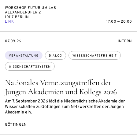
WORKSHOP FUTURIUM LAB
ALEXANDERUFER 2
10117 BERLIN
LINK
17:00 — 20:00
EVENTBEGINSON
VERANST
07.09.26
INTERN
Themen:
VERANSTALTUNG
DIALOG
WISSENSCHAFTSFREIHEIT
WISSENSCHAFTSSYSTEM
Nationales Vernetzungstreffen der
Jungen Akademien und Kollegs 2026
Am 7. September 2026 lädt die Niedersächsische Akademie der
Wissenschaften zu Göttingen zum Netzwerktreffen der Jungen
Akademie ein.
GÖTTINGEN