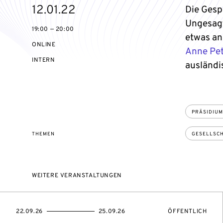
eventBeginsOn
12.01.22
Die Gesp
Ungesagt
19:00 — 20:00
etwas an
ONLINE
Anne Pet
VERANSTALTUNGSZUGANG:
INTERN
ausländi
PRÄSIDIUM
THEMEN
GESELLSC
WEITERE VERANSTALTUNGEN
EVENTBEGINSON
EVENTENDSON
VERANSTALTUNG
22.09.26
25.09.26
ÖFFENTLICH