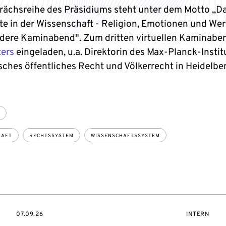
rächsreihe des Präsidiums steht unter dem Motto „D
e in der Wissenschaft - Religion, Emotionen und Wer
dere Kaminabend". Zum dritten virtuellen Kaminaben
ers
eingeladen, u.a. Direktorin des Max-Planck-Institu
sches öffentliches Recht und Völkerrecht in Heidelber
HAFT
RECHTSSYSTEM
WISSENSCHAFTSSYSTEM
SZUGANG:
EVENTBEGINSON
VERANSTAL
07.09.26
INTERN