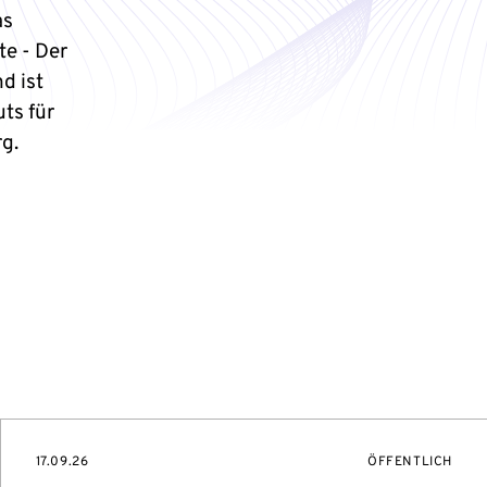
as
te - Der
d ist
ts für
g.
TUNGSZUGANG:
EVENTBEGINSON
VERANSTALTUNG
17.09.26
ÖFFENTLICH