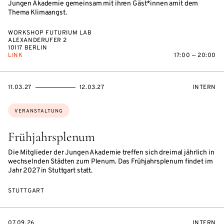
Jungen Akademie gemeinsam mit ihren Gäst*innen amit dem
Thema Klimaangst.
WORKSHOP FUTURIUM LAB
ALEXANDERUFER 2
10117 BERLIN
LINK
17:00 — 20:00
EVENTBEGINSON
EVENTENDSON
VERANST
11.03.27
12.03.27
INTERN
Themen:
VERANSTALTUNG
Frühjahrsplenum
Die Mitglieder der Jungen Akademie treffen sich dreimal jährlich in
wechselnden Städten zum Plenum. Das Frühjahrsplenum findet im
Jahr 2027 in Stuttgart statt.
STUTTGART
EVENTBEGINSON
VERANST
07.09.26
INTERN