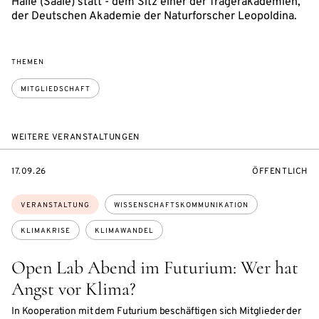
Halle (Saale) statt - dem Sitz einer der Trägerakademien,
der Deutschen Akademie der Naturforscher Leopoldina.
THEMEN
MITGLIEDSCHAFT
WEITERE VERANSTALTUNGEN
EVENTBEGINSON
VERANSTALTU
17.09.26
ÖFFENTLICH
Themen:
VERANSTALTUNG
WISSENSCHAFTSKOMMUNIKATION
KLIMAKRISE
KLIMAWANDEL
Open Lab Abend im Futurium: Wer hat
Angst vor Klima?
In Kooperation mit dem Futurium beschäftigen sich Mitglieder der