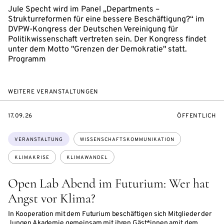
Jule Specht wird im Panel „Departments –
Strukturreformen für eine bessere Beschäftigung?“ im
DVPW-Kongress der Deutschen Vereinigung für
Politikwissenschaft vertreten sein. Der Kongress findet
unter dem Motto "Grenzen der Demokratie" statt.
Programm
WEITERE VERANSTALTUNGEN
EVENTBEGINSON
VERANSTALTU
17.09.26
ÖFFENTLICH
Themen:
VERANSTALTUNG
WISSENSCHAFTSKOMMUNIKATION
KLIMAKRISE
KLIMAWANDEL
Open Lab Abend im Futurium: Wer hat
Angst vor Klima?
In Kooperation mit dem Futurium beschäftigen sich Mitglieder der
Jungen Akademie gemeinsam mit ihren Gäst*innen amit dem