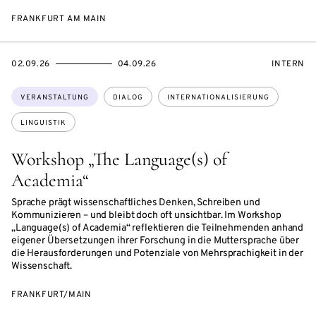
FRANKFURT AM MAIN
EVENTBEGINSON
EVENTENDSON
VERANST
02.09.26
04.09.26
INTERN
Themen:
VERANSTALTUNG
DIALOG
INTERNATIONALISIERUNG
LINGUISTIK
Workshop „The Language(s) of
Academia“
Sprache prägt wissenschaftliches Denken, Schreiben und
Kommunizieren – und bleibt doch oft unsichtbar. Im Workshop
„Language(s) of Academia“ reflektieren die Teilnehmenden anhand
eigener Übersetzungen ihrer Forschung in die Muttersprache über
die Herausforderungen und Potenziale von Mehrsprachigkeit in der
Wissenschaft.
FRANKFURT/MAIN