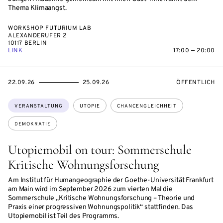
Thema Klimaangst.
WORKSHOP FUTURIUM LAB
ALEXANDERUFER 2
10117 BERLIN
LINK
17:00 — 20:00
EVENTBEGINSON
EVENTENDSON
VERANSTALTU
22.09.26
25.09.26
ÖFFENTLICH
Themen:
VERANSTALTUNG
UTOPIE
CHANCENGLEICHHEIT
DEMOKRATIE
Utopiemobil on tour: Sommerschule
Kritische Wohnungsforschung
Am Institut für Humangeographie der Goethe-Universität Frankfurt
am Main wird im September 2026 zum vierten Mal die
Sommerschule „Kritische Wohnungsforschung – Theorie und
Praxis einer progressiven Wohnungspolitik“ stattfinden. Das
Utopiemobil ist Teil des Programms.