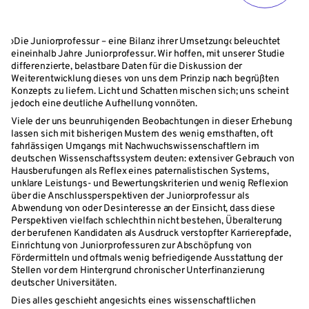
›Die Juniorprofessur – eine Bilanz ihrer Umsetzung‹ beleuchtet
eineinhalb Jahre Juniorprofessur. Wir hoffen, mit unserer Studie
differenzierte, belastbare Daten für die Diskussion der
Weiterentwicklung dieses von uns dem Prinzip nach begrüßten
Konzepts zu liefern. Licht und Schatten mischen sich; uns scheint
jedoch eine deutliche Aufhellung vonnöten.
Viele der uns beunruhigenden Beobachtungen in dieser Erhebung
lassen sich mit bisherigen Mustern des wenig ernsthaften, oft
fahrlässigen Umgangs mit Nachwuchswissenschaftlern im
deutschen Wissenschaftssystem deuten: extensiver Gebrauch von
Hausberufungen als Reflex eines paternalistischen Systems,
unklare Leistungs- und Bewertungskriterien und wenig Reflexion
über die Anschlussperspektiven der Juniorprofessur als
Abwendung von oder Desinteresse an der Einsicht, dass diese
Perspektiven vielfach schlechthin nicht bestehen, Überalterung
der berufenen Kandidaten als Ausdruck verstopfter Karrierepfade,
Einrichtung von Juniorprofessuren zur Abschöpfung von
Fördermitteln und oftmals wenig befriedigende Ausstattung der
Stellen vor dem Hintergrund chronischer Unterfinanzierung
deutscher Universitäten.
Dies alles geschieht angesichts eines wissenschaftlichen