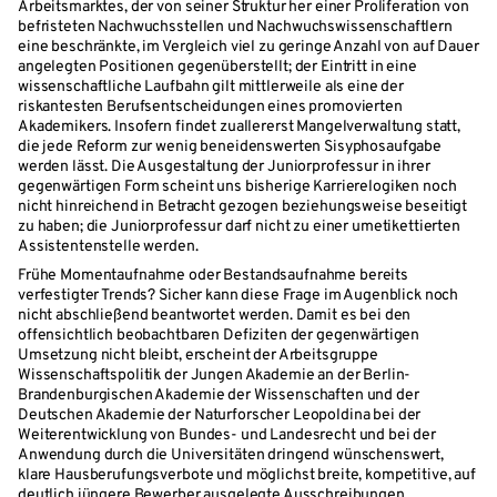
Arbeitsmarktes, der von seiner Struktur her einer Proliferation von
befristeten Nachwuchsstellen und Nachwuchswissenschaftlern
eine beschränkte, im Vergleich viel zu geringe Anzahl von auf Dauer
angelegten Positionen gegenüberstellt; der Eintritt in eine
wissenschaftliche Laufbahn gilt mittlerweile als eine der
riskantesten Berufsentscheidungen eines promovierten
Akademikers. Insofern findet zuallererst Mangelverwaltung statt,
die jede Reform zur wenig beneidenswerten Sisyphosaufgabe
werden lässt. Die Ausgestaltung der Juniorprofessur in ihrer
gegenwärtigen Form scheint uns bisherige Karrierelogiken noch
nicht hinreichend in Betracht gezogen beziehungsweise beseitigt
zu haben; die Juniorprofessur darf nicht zu einer umetikettierten
Assistentenstelle werden.
Frühe Momentaufnahme oder Bestandsaufnahme bereits
verfestigter Trends? Sicher kann diese Frage im Augenblick noch
nicht abschließend beantwortet werden. Damit es bei den
offensichtlich beobachtbaren Defiziten der gegenwärtigen
Umsetzung nicht bleibt, erscheint der Arbeitsgruppe
Wissenschaftspolitik der Jungen Akademie an der Berlin-
Brandenburgischen Akademie der Wissenschaften und der
Deutschen Akademie der Naturforscher Leopoldina bei der
Weiterentwicklung von Bundes- und Landesrecht und bei der
Anwendung durch die Universitäten dringend wünschenswert,
klare Hausberufungsverbote und möglichst breite, kompetitive, auf
deutlich jüngere Bewerber ausgelegte Ausschreibungen