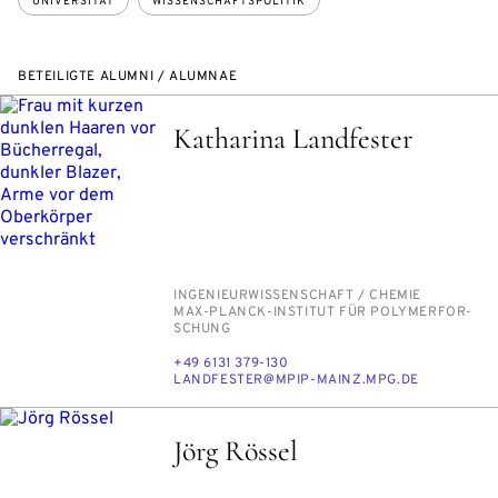
UNIVERSITÄT
WISSENSCHAFTSPOLITIK
BETEILIGTE ALUMNI / ALUMNAE
Katharina Landfester
PERSON_RESEARCH_SUBJECT
IN­GE­NIEUR­WIS­SEN­SCHAFT /​ CHE­MIE
INSTITUTION
MAX-PLANCK-IN­STI­TUT FÜR PO­LY­MER­FOR­
SCHUNG
TELEFON
+49 6131 379-130
E-
LAND­FES­TER@MPIP-MAINZ.MPG.DE
MAIL
Jörg Rössel