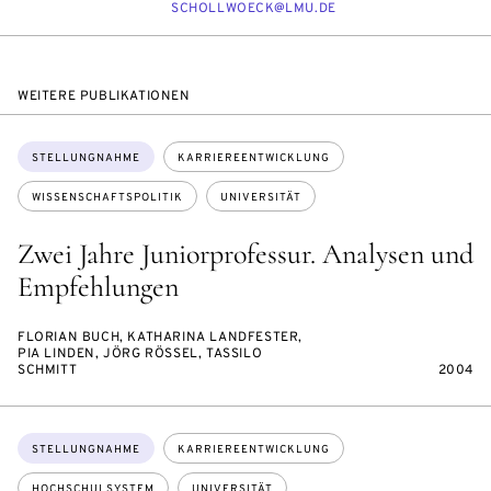
E-
SCHOLL­WOECK@LMU.DE
MAIL
WEITERE PUBLIKATIONEN
Themen:
STELLUNGNAHME
KARRIEREENTWICKLUNG
WISSENSCHAFTSPOLITIK
UNIVERSITÄT
Zwei Jahre Juniorprofessur. Analysen und
Empfehlungen
FLORIAN BUCH, KATHARINA LANDFESTER,
PIA LINDEN, JÖRG RÖSSEL, TASSILO
SCHMITT
2004
Themen:
STELLUNGNAHME
KARRIEREENTWICKLUNG
HOCHSCHULSYSTEM
UNIVERSITÄT