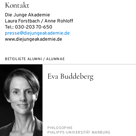
Kontakt
Die Junge Akademie
Laura Forstbach / Anne Rohloff
Tel.: 030-203 70-650
presse@diejungeakademie.de
www.diejungeakademie.de
BETEILIGTE ALUMNI / ALUMNAE
Eva Buddeberg
PERSON_RESEARCH_SUBJECT
PHI­LO­SO­PHIE
INSTITUTION
PHIL­IPPS-UNI­VER­SI­TÄT MAR­BURG