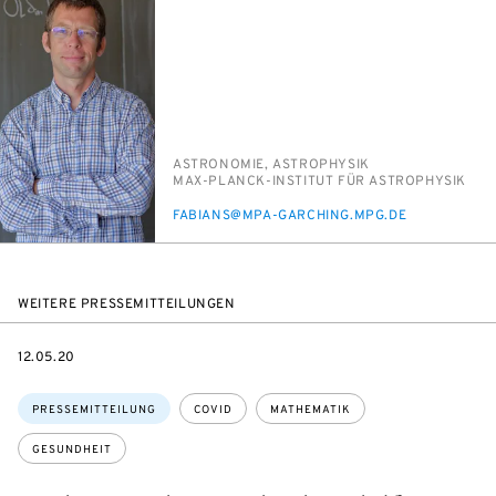
PERSON_RESEARCH_SUBJECT
AS­TRO­NO­MIE, AS­TRO­PHY­SIK
INSTITUTION
MAX-PLANCK-IN­STI­TUT FÜR AS­TRO­PHY­SIK
E-
FA­BI­ANS@MPA-GAR­CHING.MPG.DE
MAIL
WEITERE PRESSEMITTEILUNGEN
DATE
12.05.20
Themen:
PRESSEMITTEILUNG
COVID
MATHEMATIK
GESUNDHEIT