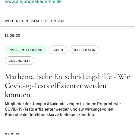
www.diejungeakademie.de
WEITERE PRESSEMITTEILUNGEN
DATE
12.05.20
Themen:
PRESSEMITTEILUNG
COVID
MATHEMATIK
GESUNDHEIT
Mathematische Entscheidungshilfe - Wie
Covid-19-Tests effizienter werden
könnten
Mitglieder der Jungen Akademie zeigen in einem Preprint, wie
COVID-19-Tests effizienter werden und zur wirkungsvollen
Kontrolle der Infektionskurve beitragen könnten.
DATE
08.01.19