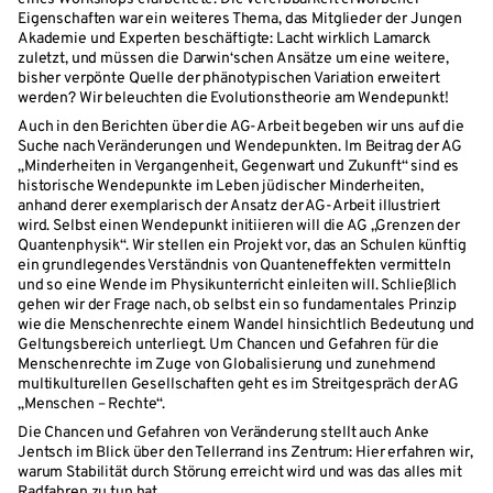
Eigenschaften war ein weiteres Thema, das Mitglieder der Jungen
Akademie und Experten beschäftigte: Lacht wirklich Lamarck
zuletzt, und müssen die Darwin‘schen Ansätze um eine weitere,
bisher verpönte Quelle der phänotypischen Variation erweitert
werden? Wir beleuchten die Evolutionstheorie am Wendepunkt!
Auch in den Berichten über die AG-Arbeit begeben wir uns auf die
Suche nach Veränderungen und Wendepunkten. Im Beitrag der AG
„Minderheiten in Vergangenheit, Gegenwart und Zukunft“ sind es
historische Wendepunkte im Leben jüdischer Minderheiten,
anhand derer exemplarisch der Ansatz der AG-Arbeit illustriert
wird. Selbst einen Wendepunkt initiieren will die AG „Grenzen der
Quantenphysik“. Wir stellen ein Projekt vor, das an Schulen künftig
ein grundlegendes Verständnis von Quanteneffekten vermitteln
und so eine Wende im Physikunterricht einleiten will. Schließlich
gehen wir der Frage nach, ob selbst ein so fundamentales Prinzip
wie die Menschenrechte einem Wandel hinsichtlich Bedeutung und
Geltungsbereich unterliegt. Um Chancen und Gefahren für die
Menschenrechte im Zuge von Globalisierung und zunehmend
multikulturellen Gesellschaften geht es im Streitgespräch der AG
„Menschen – Rechte“.
Die Chancen und Gefahren von Veränderung stellt auch Anke
Jentsch im Blick über den Tellerrand ins Zentrum: Hier erfahren wir,
warum Stabilität durch Störung erreicht wird und was das alles mit
Radfahren zu tun hat.