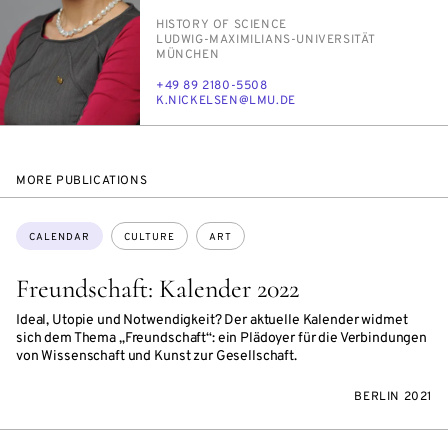
PERSON_RESEARCH_SUBJECT
HIS­TO­RY OF SCI­ENCE
INSTITUTION
LUD­WIG-MAX­I­M­IL­IANS-UNI­VER­SITÄT
MÜNCHEN
PHONE
+49 89 2180-5508
E-
K.NICK­ELSEN@LMU.DE
MAIL
MORE PUBLICATIONS
Topics:
CALENDAR
CULTURE
ART
Freundschaft: Kalender 2022
Ideal, Utopie und Notwendigkeit? Der aktuelle Kalender widmet
sich dem Thema „Freundschaft“: ein Plädoyer für die Verbindungen
von Wissenschaft und Kunst zur Gesellschaft.
BERLIN 2021