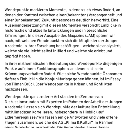
Wendepunkte markieren Momente, in denen sich etwas ändert, an
denen der Kontrast zwischen einer (bekannten) Vergangenheit und
einer (unbekannten) Zukunft besonders deutlich hervortritt. Eine
Auseinandersetzung mit diesen Momenten verspricht Einblicke in
historische und aktuelle Entwicklungen und in persönliche
Erfahrungen. In dieser Ausgabe des Magazins (JAM) spüren wir
nach, mit welchen Wendepunkten sich die Mitglieder der Jungen
Akademie in ihrer Forschung beschäftigen – welche sie analysiert,
welche sie vielleicht selbst initiiert und welche sie erlebt und
geprägt haben.
In ihrer mathematischen Bedeutung sind Wendepunkte diejenigen
Punkte auf einem Funktionsgraphen, an denen sich sein
Krümmungsverhalten ändert. Wie solche Wendepunkte Ökonomen
tieferen Einblick in die Konjunkturlage geben können, ist im Essay
von Tilman Brück über Wendepunkte in Krisen und Konflikten
nachzulesen.
Wendepunkte ganz anderer Art standen im Zentrum von
Diskussionsrunden mit Experten im Rahmen der Arbeit der Jungen
Akademie: Lassen sich Wendepunkte der kulturellen Entwicklung
mit Klimadaten korrelieren, insbesondere in Hinblick auf
Extremereignisse? Wir fassen einige Antworten und viele offene
Fragen zusammen, welche die AG „Klima & Kultur“ im Rahmen
eines Workshops erarbeitete. Die Vererbbarkeit erworbener