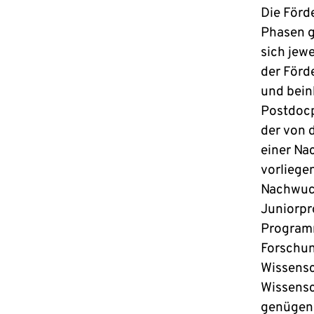
Die Förd
Phasen g
sich jew
der Förd
und bein
Postdocp
der von 
einer Na
vorliege
Nachwuch
Juniorpr
Programm
Forschun
Wissensc
Wissensc
genügend