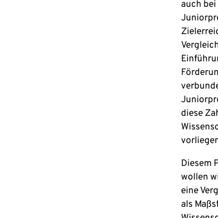
auch bei
Juniorpro
Zielerre
Vergleic
Einführu
Förderun
verbunde
Juniorpr
diese Za
Wissensc
vorliegen
Diesem P
wollen w
eine Ver
als Maßs