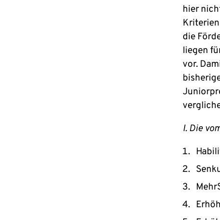
hier nich
Kriterien
die Förd
liegen f
vor. Dam
bisherig
Juniorp
verglich
I. Die vo
Habil
Senku
MehrS
Erhöh