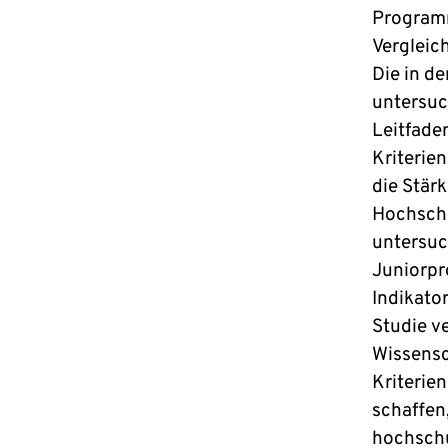
Program
Vergleic
Die in d
untersuc
Leitfade
Kriterie
die Stär
Hochschu
untersuch
Juniorpr
Indikator
Studie ve
Wissensc
Kriterien
schaffen
hochschu