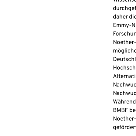
Wissensc
durchgef
daher di
Emmy-No
Forschun
Noether-
mögliche
Deutschl
Hochschul
Alternati
Nachwuch
Nachwuch
Während 
BMBF bei
Noether-
gefördert