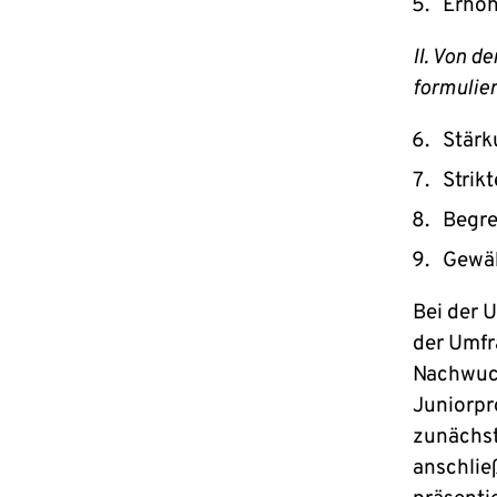
Erhöh
II. Von d
formulier
Stärk
Strik
Begre
Gewäh
Bei der 
der Umfr
Nachwuch
Juniorpr
zunächst
anschlie