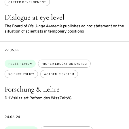
CAREER DEVELOPMENT
Dialogue at eye level
The Board of
Die Junge Akademie
publishes ad hoc statement on the
situation of scientists in temporary positions
DATE
27.06.22
Topics:
PRESS REVIEW
HIGHER EDUCATION SYSTEM
SCIENCE POLICY
ACADEMIC SYSTEM
Forschung & Lehre
DHV skizziert Reform des WissZeitVG
DATE
24.06.24