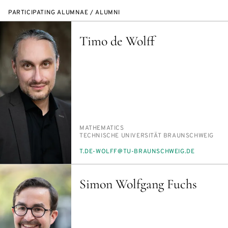
PARTICIPATING ALUMNAE / ALUMNI
Timo de Wolff
PERSON_RESEARCH_SUBJECT
MATH­E­MAT­ICS
INSTITUTION
TECH­NIS­CHE UNI­VER­SITÄT BRAUN­SCHWEIG
E-
T.DE-WOLFF@TU-BRAUN­SCHWEIG.DE
MAIL
Simon Wolfgang Fuchs