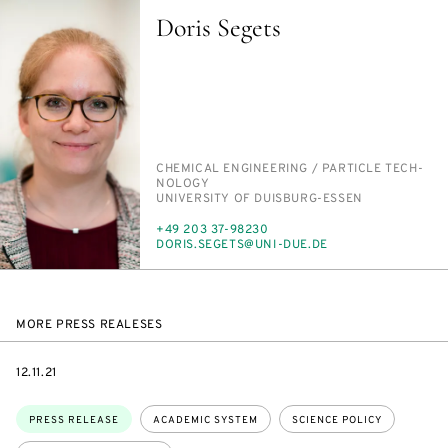
Doris Segets
PERSON_RESEARCH_SUBJECT
CHEM­I­CAL EN­GI­NEER­ING /​ PAR­TI­CLE TECH­
NOL­O­GY
INSTITUTION
UNI­VER­SI­TY OF DUIS­BURG-ES­SEN
PHONE
+49 203 37-98230
E-
DORIS.SEGETS@UNI-DUE.DE
MAIL
MORE PRESS REALESES
DATE
12.11.21
Topics:
PRESS RELEASE
ACADEMIC SYSTEM
SCIENCE POLICY