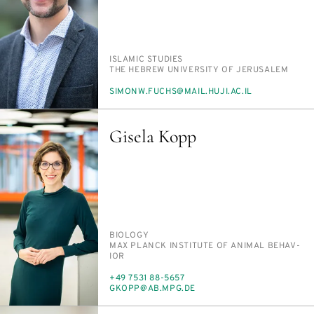
PERSON_RESEARCH_SUBJECT
IS­LAM­IC STUD­IES
INSTITUTION
THE HE­BREW UNI­VER­SI­TY OF JERUSALEM
E-
SI­MONW.FUCHS@MAIL.HU­JI.AC.IL
MAIL
Gisela Kopp
PERSON_RESEARCH_SUBJECT
BI­OL­O­GY
INSTITUTION
MAX PLANCK IN­STI­TUTE OF AN­I­MAL BE­HAV­
IOR
PHONE
+49 7531 88-5657
E-
GKOPP@AB.MPG.DE
MAIL