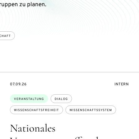
ruppen zu planen.
CHAFT
SZUGANG:
EVENTBEGINSON
VERANSTAL
07.09.26
INTERN
Themen:
VERANSTALTUNG
DIALOG
WISSENSCHAFTSFREIHEIT
WISSENSCHAFTSSYSTEM
Nationales