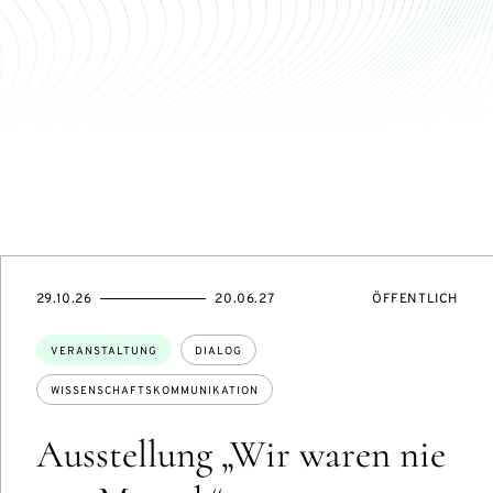
TUNGSZUGANG:
EVENTBEGINSON
EVENTENDSON
VERANSTALTUNG
29.10.26
20.06.27
ÖFFENTLICH
Themen:
VERANSTALTUNG
DIALOG
WISSENSCHAFTSKOMMUNIKATION
Ausstellung „Wir waren nie