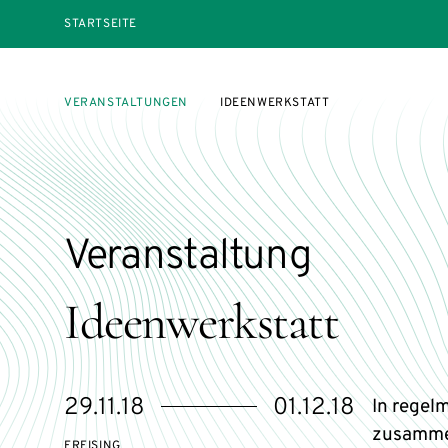
STARTSEITE
VERANSTALTUNGEN
IDEENWERKSTATT
Veranstaltung
Ideenwerkstatt
eventBeginsOn
eventEndsOn
29.11.18
01.12.18
In regel
zusammen
FREISING