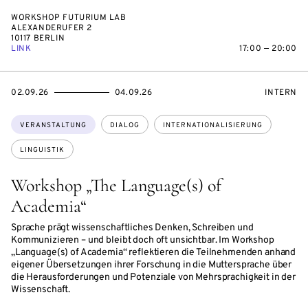
WORKSHOP FUTURIUM LAB
ALEXANDERUFER 2
10117 BERLIN
LINK
17:00 — 20:00
EVENTBEGINSON
EVENTENDSON
VERANST
02.09.26
04.09.26
INTERN
Themen:
VERANSTALTUNG
DIALOG
INTERNATIONALISIERUNG
LINGUISTIK
Workshop „The Language(s) of
Academia“
Sprache prägt wissenschaftliches Denken, Schreiben und
Kommunizieren – und bleibt doch oft unsichtbar. Im Workshop
„Language(s) of Academia“ reflektieren die Teilnehmenden anhand
eigener Übersetzungen ihrer Forschung in die Muttersprache über
die Herausforderungen und Potenziale von Mehrsprachigkeit in der
Wissenschaft.