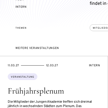
findet in
VERANSTALTUNGSZUGANG:
INTERN
THEMEN
MITGLIEDS
WEITERE VERANSTALTUNGEN
EVENTBEGINSON
EVENTENDSON
VERANSTAL
11.03.27
12.03.27
INTERN
Themen:
VERANSTALTUNG
Frühjahrsplenum
Die Mitglieder der Jungen Akademie treffen sich dreimal
jährlich in wechselnden Städten zum Plenum. Das