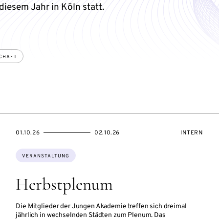
 diesem Jahr in Köln statt.
CHAFT
TUNGSZUGANG:
EVENTBEGINSON
EVENTENDSON
VERANSTAL
01.10.26
02.10.26
INTERN
Themen:
VERANSTALTUNG
Herbstplenum
Die Mitglieder der Jungen Akademie treffen sich dreimal
jährlich in wechselnden Städten zum Plenum. Das