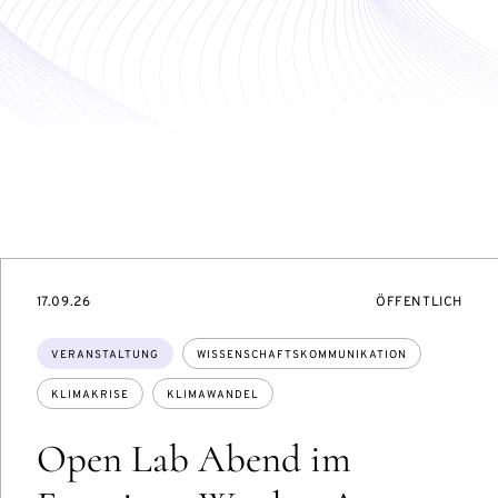
TUNGSZUGANG:
EVENTBEGINSON
VERANSTALTUNG
17.09.26
ÖFFENTLICH
Themen:
VERANSTALTUNG
WISSENSCHAFTSKOMMUNIKATION
KLIMAKRISE
KLIMAWANDEL
Open Lab Abend im