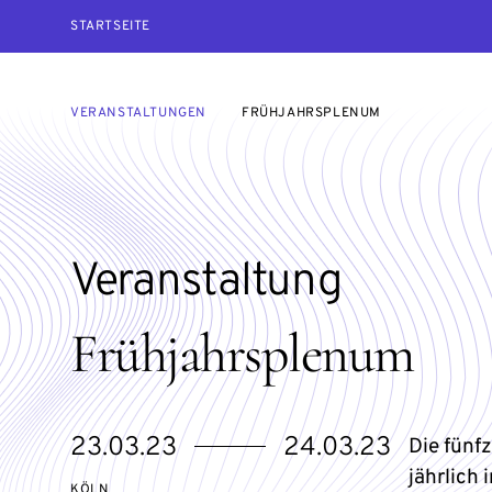
STARTSEITE
VERANSTALTUNGEN
FRÜHJAHRSPLENUM
Veranstaltung
Frühjahrsplenum
eventBeginsOn
eventEndsOn
23.03.23
24.03.23
Die fünf
jährlich
KÖLN