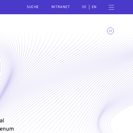
SEARCH
Menü öffnen
INTRANET
DE
EN
Animationen umschalte
al
plenum