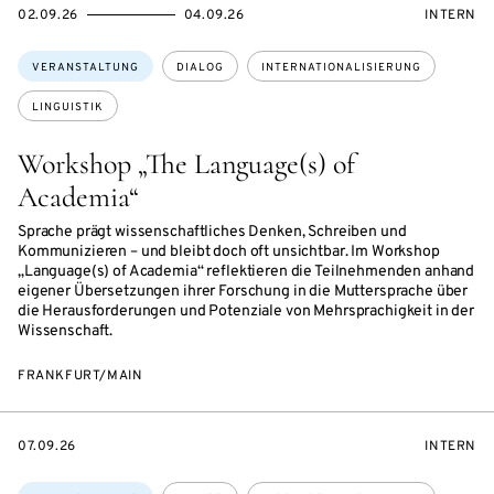
EVENTBEGINSON
EVENTENDSON
VERANST
02.09.26
04.09.26
INTERN
Themen:
VERANSTALTUNG
DIALOG
INTERNATIONALISIERUNG
LINGUISTIK
Workshop „The Language(s) of
Academia“
Sprache prägt wissenschaftliches Denken, Schreiben und
Kommunizieren – und bleibt doch oft unsichtbar. Im Workshop
„Language(s) of Academia“ reflektieren die Teilnehmenden anhand
eigener Übersetzungen ihrer Forschung in die Muttersprache über
die Herausforderungen und Potenziale von Mehrsprachigkeit in der
Wissenschaft.
FRANKFURT/MAIN
EVENTBEGINSON
VERANST
07.09.26
INTERN
Themen: