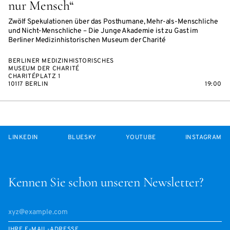
nur Mensch“
Zwölf Spekulationen über das Posthumane, Mehr-als-Menschliche
und Nicht-Menschliche – Die Junge Akademie ist zu Gast im
Berliner Medizinhistorischen Museum der Charité
BERLINER MEDIZINHISTORISCHES
MUSEUM DER CHARITÉ
CHARITÉPLATZ 1
10117 BERLIN
19:00
LINKEDIN
BLUESKY
YOUTUBE
INSTAGRAM
Kennen Sie schon unseren Newsletter?
IHRE E-MAIL-ADRESSE