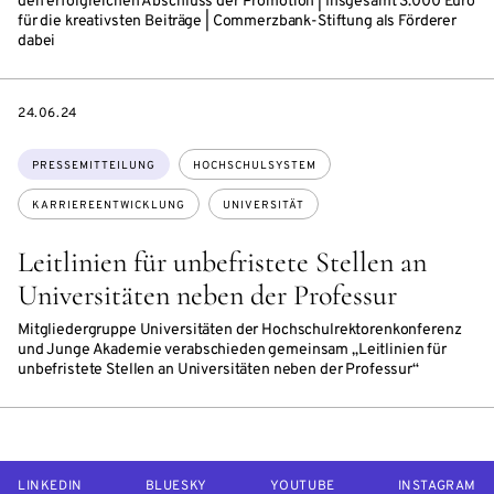
den erfolgreichen Abschluss der Promotion | Insgesamt 3.000 Euro
für die kreativsten Beiträge | Commerzbank-Stiftung als Förderer
dabei
DATE
24.06.24
Themen:
PRESSEMITTEILUNG
HOCHSCHULSYSTEM
KARRIEREENTWICKLUNG
UNIVERSITÄT
Leitlinien für unbefristete Stellen an
Universitäten neben der Professur
Mitgliedergruppe Universitäten der Hochschulrektorenkonferenz
und Junge Akademie verabschieden gemeinsam „Leitlinien für
unbefristete Stellen an Universitäten neben der Professur“
LINKEDIN
BLUESKY
YOUTUBE
INSTAGRAM