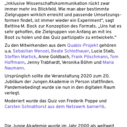
„Inklusive Wissenschaftskommunikation rückt zwar
immer mehr ins Blickfeld. Wie man aber bestimmte
Zielgruppen wirklich erreicht und passende Umsetzungs-
formen findet, ist immer wieder ein Experiment“, sagt
Bettina M. Bock zur Konzeption des Formats. „Uns hat es
sehr geholfen, die Zielgruppen von Anfang an mit ins
Boot zu holen und das Quiz partizipativ zu entwickeln."
Zu den Mitwirkenden aus dem
Quabis-Projekt
gehören
u.a.
Sebastian Wenzel
,
Beate Schlothauer
, Lucia Staib,
Steffen Martick
, Anne Goldbach,
Frank Pöschmann
,
Tom
Hoffmann
, Jenny Trabhardt, Veronika Böhm und
Maria
Naumann
.
Ursprünglich sollte die Veranstaltung 2020 zum 20.
Jubiläum der Jungen Akademie in Person stattfinden.
Pandemiebedingt wurde sie nun in den digitalen Raum
verlegt.
Moderiert wurde das Quiz von Frederik Poppe und
Carsten Schnathorst aus dem Netzwerk barner16
.
Die Junge Akademie wurde im Jahr 2000 als weltweit