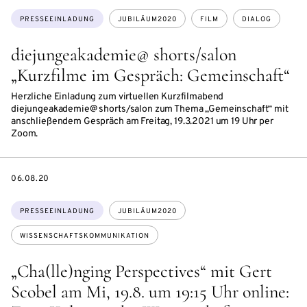
Themen:
PRESSEEINLADUNG
JUBILÄUM2020
FILM
DIALOG
diejungeakademie@ shorts/salon
„Kurzfilme im Gespräch: Gemeinschaft“
Herzliche Einladung zum virtuellen Kurzfilmabend
diejungeakademie@ shorts/salon zum Thema „Gemeinschaft“ mit
anschließendem Gespräch am Freitag, 19.3.2021 um 19 Uhr per
Zoom.
DATE
06.08.20
Themen:
PRESSEEINLADUNG
JUBILÄUM2020
WISSENSCHAFTSKOMMUNIKATION
„Cha(lle)nging Perspectives“ mit Gert
Scobel am Mi, 19.8. um 19:15 Uhr online: