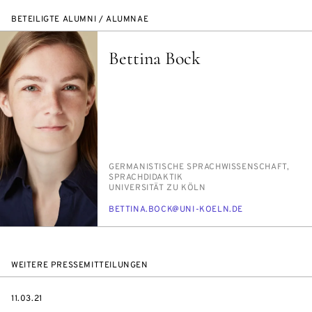
BETEILIGTE ALUMNI / ALUMNAE
Bettina Bock
PERSON_RESEARCH_SUBJECT
GER­MA­NIS­TI­SCHE SPRACH­WIS­SEN­SCHAFT,
SPRACH­DI­DAK­TIK
INSTITUTION
UNI­VER­SI­TÄT ZU KÖLN
E-
BET­TI­NA.BOCK@UNI-KOELN.DE
MAIL
WEITERE PRESSEMITTEILUNGEN
DATE
11.03.21