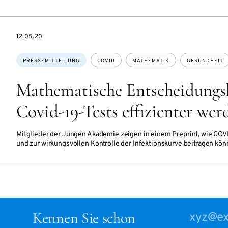
DATE
12.05.20
Themen:
PRESSEMITTEILUNG
COVID
MATHEMATIK
GESUNDHEIT
Mathematische Entscheidungsh
Covid-19-Tests effizienter we
Mitglieder der Jungen Akademie zeigen in einem Preprint, wie COV
und zur wirkungsvollen Kontrolle der Infektionskurve beitragen kön
Kennen Sie schon