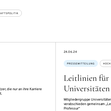
AFTSPOLITIK
DATE
24.06.24
Themen:
PRESSEMITTEILUNG
HOCH
Leitlinien für
Universitäten
er, die nur an ihre Karriere
t.
Mitgliedergruppe Universität
verabschieden gemeinsam „Leitl
Professur“