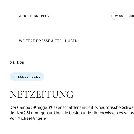
ARBEITSGRUPPEN
WISSENSCH
WEITERE PRESSEMITTEILUNGEN
DATE
06.11.06
Themen:
PRESSESPIEGEL
NETZEITUNG
Der Campus-Knigge. Wissenschaftler sind eitle, neurotische Schwätz
denken? Stimmt genau. Und die besten unter ihnen wissen es selbs
Von Michael Angele