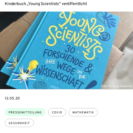
Kinderbuch „Young Scientists“ veröffentlicht
DATE
12.05.20
Themen:
PRESSEMITTEILUNG
COVID
MATHEMATIK
GESUNDHEIT