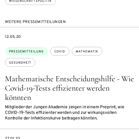
WISSENSCHAFTSPOLITIK
WEITERE PRESSEMITTEILUNGEN
DATE
12.05.20
Themen:
PRESSEMITTEILUNG
COVID
MATHEMATIK
GESUNDHEIT
Mathematische Entscheidungshilfe - Wie
Covid-19-Tests effizienter werden
könnten
Mitglieder der Jungen Akademie zeigen in einem Preprint, wie
COVID-19-Tests effizienter werden und zur wirkungsvollen
Kontrolle der Infektionskurve beitragen könnten.
DATE
27.01.23