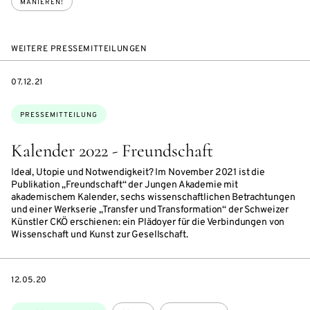
MANIEREN!
WEITERE PRESSEMITTEILUNGEN
DATE
07.12.21
Themen:
PRESSEMITTEILUNG
Kalender 2022 - Freundschaft
Ideal, Utopie und Notwendigkeit? Im November 2021 ist die
Publikation „Freundschaft“ der Jungen Akademie mit
akademischem Kalender, sechs wissenschaftlichen Betrachtungen
und einer Werkserie „Transfer und Transformation“ der Schweizer
Künstler CKÖ erschienen: ein Plädoyer für die Verbindungen von
Wissenschaft und Kunst zur Gesellschaft.
DATE
12.05.20
Themen: