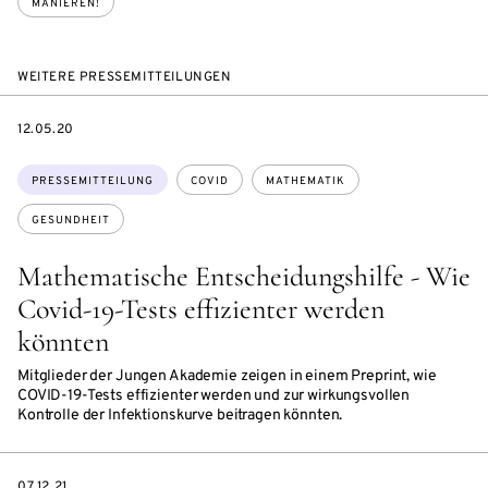
MANIEREN!
WEITERE PRESSEMITTEILUNGEN
DATE
12.05.20
Themen:
PRESSEMITTEILUNG
COVID
MATHEMATIK
GESUNDHEIT
Mathematische Entscheidungshilfe - Wie
Covid-19-Tests effizienter werden
könnten
Mitglieder der Jungen Akademie zeigen in einem Preprint, wie
COVID-19-Tests effizienter werden und zur wirkungsvollen
Kontrolle der Infektionskurve beitragen könnten.
DATE
07.12.21