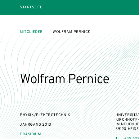
STARTSEITE
MITGLIEDER
WOLFRAM PERNICE
Wolfram Pernice
PHYSIK/ELEKTROTECHNIK
UNIVERSITÄ
KIRCHHOFF-
IM NEUENHE
JAHRGANG
2013
69120 HEID
PRÄSIDIUM
T:
+49 622