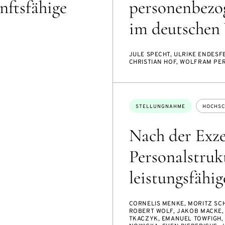
nftsfähige
personenbezog
im deutschen 
JULE SPECHT, ULRIKE ENDESFE
CHRISTIAN HOF, WOLFRAM PER
Themen:
STELLUNGNAHME
HOCHSC
Nach der Exzel
Personalstrukt
leistungsfähi
CORNELIS MENKE, MORITZ SC
ROBERT WOLF, JAKOB MACKE,
TKACZYK, EMANUEL TOWFIGH, 