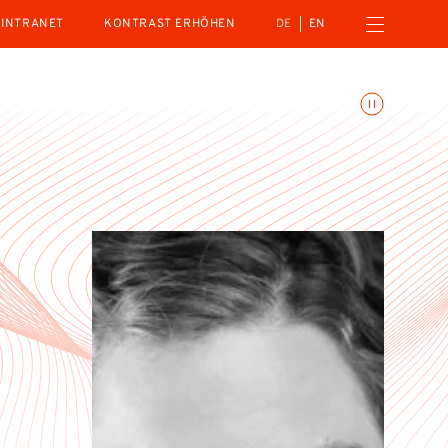
Menü öffnen
INTRANET
KONTRAST ERHÖHEN
DE
EN
Animationen umschalte