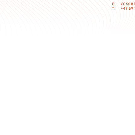
E:
VOSS@E
T:
+49 69 