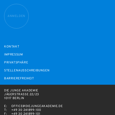
ANMELDEN
KONTAKT
IMPRESSUM
PRIVATSPHÄRE
STELLENAUSSCHREIBUNGEN
BARRIEREFREIHEIT
DIE JUNGE AKADEMIE
JÄGERSTRASSE 22/23
10117 BERLIN
E:
OFFICE@DIEJUNGEAKADEMIE.DE
T:
+49 30 241899-100
F:
+49 30 241899-101