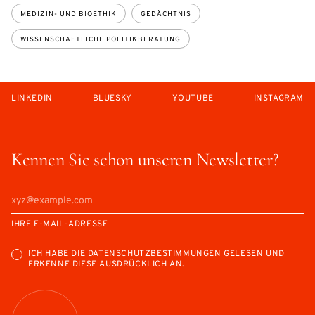
MEDIZIN- UND BIOETHIK
GEDÄCHTNIS
WISSENSCHAFTLICHE POLITIKBERATUNG
LINKEDIN
BLUESKY
YOUTUBE
INSTAGRAM
Kennen Sie schon unseren Newsletter?
IHRE E-MAIL-ADRESSE
ICH HABE DIE
DATENSCHUTZBESTIMMUNGEN
GELESEN UND
ERKENNE DIESE AUSDRÜCKLICH AN.