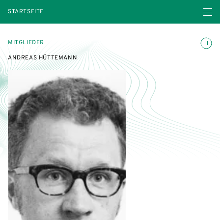
Menü ö
STARTSEITE
Animatio
MITGLIEDER
ANDREAS HÜTTEMANN