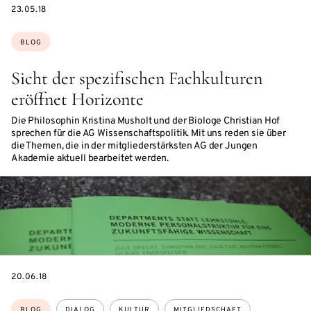
DATE
23.05.18
Themen:
BLOG
Sicht der spezifischen Fachkulturen
eröffnet Horizonte
Die Philosophin Kristina Musholt und der Biologe Christian Hof
sprechen für die AG Wissenschaftspolitik. Mit uns reden sie über
die Themen, die in der mitgliederstärksten AG der Jungen
Akademie aktuell bearbeitet werden.
DATE
20.06.18
Themen:
BLOG
DIALOG
KULTUR
MITGLIEDSCHAFT