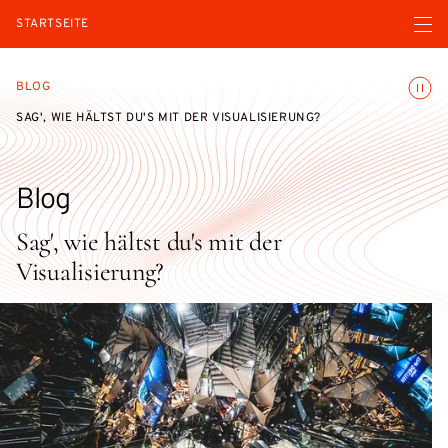
Menü ö
STARTSEITE
Animatio
BLOG
SAG', WIE HÄLTST DU'S MIT DER VISUALISIERUNG?
Blog
Sag', wie hältst du's mit der
Visualisierung?