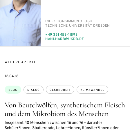
PERSON_RESEARCH_SUBJECT
IN­FEK­TI­ONS­IM­MU­NO­LO­GIE
INSTITUTION
TECH­NI­SCHE UNI­VER­SI­TÄT DRES­DEN
TELEFON
+49 351 458-11893
E-
HA­NI.HARB@UK­DD.DE
MAIL
WEITERE ARTIKEL
DATE
12.04.18
Themen:
BLOG
DIALOG
GESUNDHEIT
KLIMAWANDEL
Von Beutelwölfen, synthetischem Fleisch
und dem Mikrobiom des Menschen
Insgesamt 40 Menschen zwischen 16 und 76 – darunter
Schüler*innen, Studierende, Lehrer*innen, Künstler*innen oder