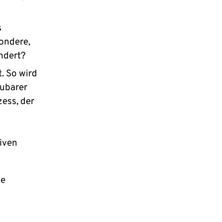
s
ondere,
ndert?
. So wird
aubarer
ess, der
tiven
ie