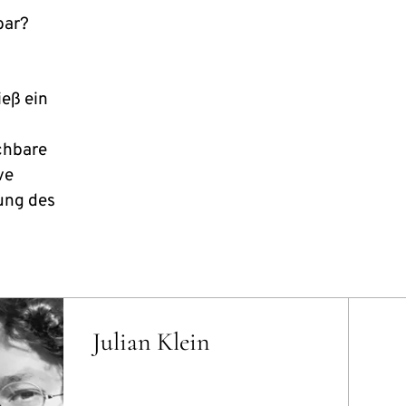
bar?
eß ein
chbare
ve
ung des
Julian Klein