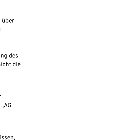
s über
u
ung des
icht die
r
g „AG
issen,