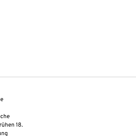
he
iche
rühen 18.
ung