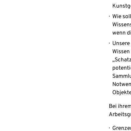
Kunstg
Wie sol
Wissens
wenn di
Unsere 
Wissen 
„Schatz
potenti
Sammlun
Notwend
Objekt
Bei ihre
Arbeitsg
Grenzen