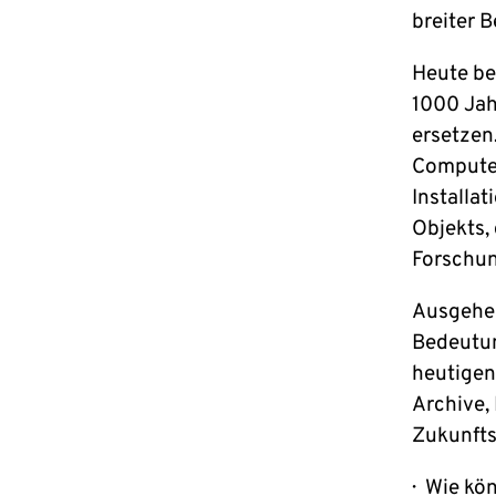
breiter 
Heute be
1000 Jah
ersetze
Computer
Installat
Objekts,
Forschung
Ausgehen
Bedeutun
heutigen 
Archive
Zukunfts
Wie kön