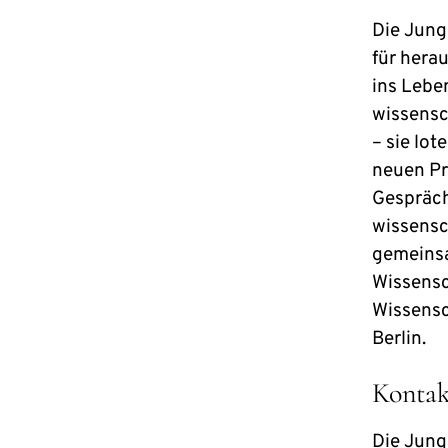
Die Jung
für hera
ins Lebe
wissensc
– sie lot
neuen Pr
Gespräch
wissensc
gemeinsa
Wissensc
Wissensc
Berlin.
Kontak
Die Jun