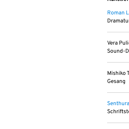
Roman L
Dramatur
Vera Pul
Sound-D
Mishiko 
Gesang
Senthura
Schrifts