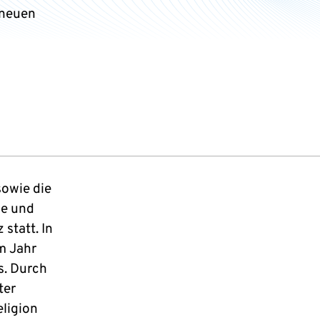
 neuen
sowie die
ae und
statt. In
m Jahr
s. Durch
ter
eligion