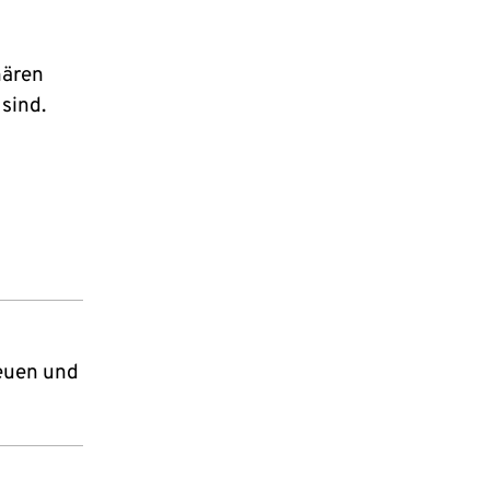
nären
sind.
neuen und