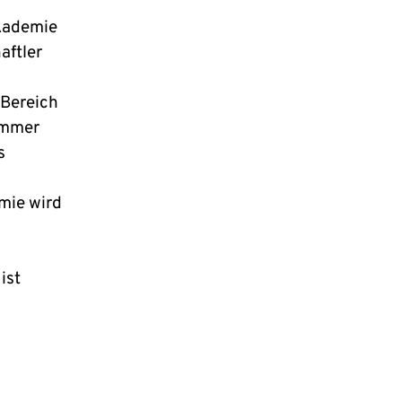
Akademie
aftler
 Bereich
 immer
s
mie wird
ist