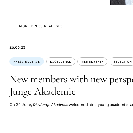
MORE PRESS REALESES
DATE
26.06.23
Topics:
PRESS RELEASE
EXCELLENCE
MEMBERSHIP
SELECTION
New members with new perspec
Junge Akademie
On 24 June,
Die Junge Akademie
welcomed nine young academics and 