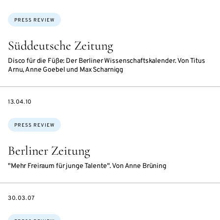
Topics:
PRESS REVIEW
Süddeutsche Zeitung
Disco für die Füße: Der Berliner Wissenschaftskalender. Von Titus
Arnu, Anne Goebel und Max Scharnigg
DATE
13.04.10
Topics:
PRESS REVIEW
Berliner Zeitung
"Mehr Freiraum für junge Talente". Von Anne Brüning
DATE
30.03.07
Topics: