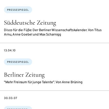
Themen:
PRESSESPIEGEL
Süddeutsche Zeitung
Disco für die Füße: Der Berliner Wissenschaftskalender. Von Titus
Arnu, Anne Goebel und Max Scharnigg
DATE
13.04.10
Themen:
PRESSESPIEGEL
Berliner Zeitung
"Mehr Freiraum für junge Talente". Von Anne Brüning
DATE
30.03.07
Themen: