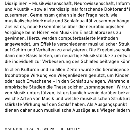
Disziplinen – Musikwissenschaft, Neurowissenschaft, Inform
und Akustik – sowie interdisziplinär forschende Doktorand*
zusammen. Gemeinsam gehen sie der Frage nach, wie
musikalische Merkmale und Schlafqualität zusammenhänge
Ziel ist es, neue Erkenntnisse über die neurobiologischen
Vorgänge beim Hören von Musik im Einschlafprozess zu
gewinnen. Hierzu werden computerbasierte Methoden
angewendet, um Effekte verschiedener musikalischer Struk
auf Gehirn und Verhalten zu analysieren. Die Ergebnisse sol
dann eine Basis bieten, um neuartige Musikstücke zu entwi
die individuell zur Verbesserung des Schlafes beitragen kön
In allen Kulturen und zu allen Zeiten wurde die beruhigende
trophotrope Wirkung von Wiegenliedern genutzt, um Kinder
oder auch Erwachsene – in den Schlaf zu wiegen. Während e
empirische Studien die These solcher „somnogenen“ Wirku
von Musik unterstützen, ist erstaunlich wenig darüber beka
welche Arten von Musik und welche musikalischen Struktur
stärkste Wirkung auf den Schlaf haben. Als Ausgangspunkt
dienen daher auch musikalische Auszüge aus Wiegenliedern
MSCA DOCTORAL NETWORK „LULLABYTE“