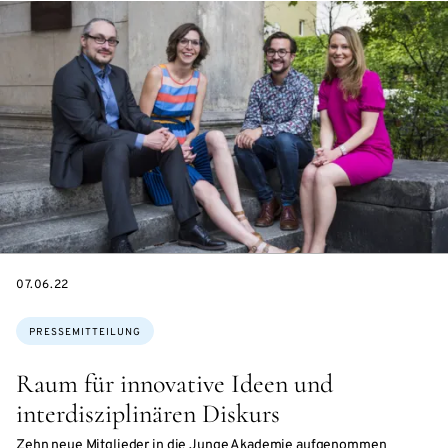
DATE
07.06.22
Themen:
PRESSEMITTEILUNG
Raum für innovative Ideen und
interdisziplinären Diskurs
Zehn neue Mitglieder in die Junge Akademie aufgenommen