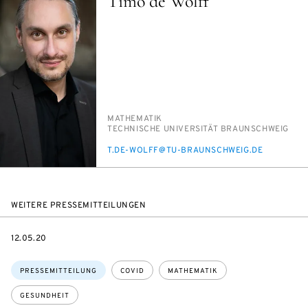
Timo de Wolff
PERSON_RESEARCH_SUBJECT
MA­THE­MA­TIK
INSTITUTION
TECH­NI­SCHE UNI­VER­SI­TÄT BRAUN­SCHWEIG
E-
T.DE-WOLFF@TU-BRAUN­SCHWEIG.DE
MAIL
WEITERE PRESSEMITTEILUNGEN
DATE
12.05.20
Themen:
PRESSEMITTEILUNG
COVID
MATHEMATIK
GESUNDHEIT