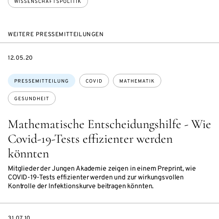
WISSENSCHAFTSPOLITIK
WEITERE PRESSEMITTEILUNGEN
DATE
12.05.20
Themen:
PRESSEMITTEILUNG
COVID
MATHEMATIK
GESUNDHEIT
Mathematische Entscheidungshilfe - Wie
Covid-19-Tests effizienter werden
könnten
Mitglieder der Jungen Akademie zeigen in einem Preprint, wie
COVID-19-Tests effizienter werden und zur wirkungsvollen
Kontrolle der Infektionskurve beitragen könnten.
DATE
31.07.10