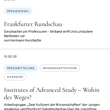
Themen:
PRESSESPIEGEL
Frankfurter Rundschau
Geschacher um Professuren - Verband wirft Unis unlautere
Methoden vor
von Hermann Horstkotte
DATE
10.02.20
Themen:
PRESSEMITTEILUNG
WISSENSCHAFTSSYSTEM
DIVERSITÄT
Institutes of Advanced Study – Wohin
des Weges?
Arbeitsgruppe „Zwei Kulturen der Wissenschaften“ der Jungen
Akademie veröffentlicht Debattenbeitrag über die zukünftige