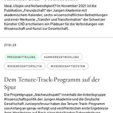
Ideal, Utopie und Notwendigkeit? Im November 2021 ist die
Publikation „Freundschaft“ der Jungen Akademie mit
akademischem Kalender, sechs wissenschaftlichen Betrachtungen
und einer Werkserie „Transfer und Transformation“ der Schweizer
Künstler CKÖ erschienen: ein Plädoyer für die Verbindungen von
Wissenschaft und Kunst zur Gesellschaft.
DATE
27.01.23
Themen:
PRESSEMITTEILUNG
KARRIEREENTWICKLUNG
WISSENSCHAFTSPOLITIK
WISSENSCHAFTSSYSTEM
Dem Tenure-Track-Programm auf der
Spur
Die Projektgruppe „Nachwuchspakt“ innerhalb der Arbeitsgruppe
Wissenschaftspolitik der Jungen Akademie und die Deutsche
Gesellschaft Juniorprofessur haben das Tenure-Track-Programm
von Anfang an genau verfolgt und veröffentlichen erste Ergebnisse