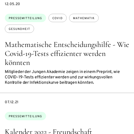
DATE
12.05.20
Themen:
PRESSEMITTEILUNG
COVID
MATHEMATIK
GESUNDHEIT
Mathematische Entscheidungshilfe - Wie
Covid-19-Tests effizienter werden
könnten
Mitglieder der Jungen Akademie zeigen in einem Preprint, wie
COVID-19-Tests effizienter werden und zur wirkungsvollen
Kontrolle der Infektionskurve beitragen könnten.
DATE
07.12.21
Themen:
PRESSEMITTEILUNG
Kalender 2022 - Freundschaft