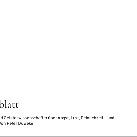
blatt
 und Geisteswissenschafter über Angst, Lust, Peinlichkeit – und
 Von Peter Düweke