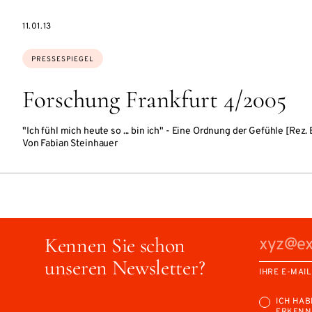
DATE
11.01.13
Themen:
PRESSESPIEGEL
Forschung Frankfurt 4/2005
"Ich fühl mich heute so ... bin ich" - Eine Ordnung der Gefühle [Rez.
Von Fabian Steinhauer
Kennen Sie schon
unseren Newsletter?
IHRE E-MAI
ICH HAB