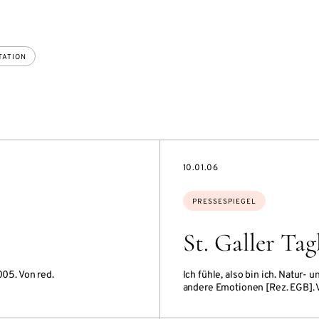
TATION
DATE
10.01.06
Themen:
PRESSESPIEGEL
St. Galler Tag
005. Von red.
Ich fühle, also bin ich. Natur-
andere Emotionen [Rez. EGB].