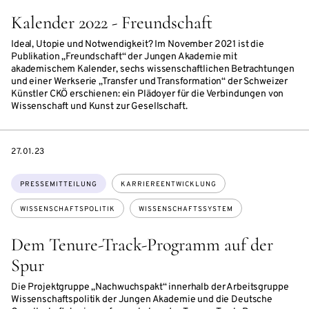
Kalender 2022 - Freundschaft
Ideal, Utopie und Notwendigkeit? Im November 2021 ist die
Publikation „Freundschaft“ der Jungen Akademie mit
akademischem Kalender, sechs wissenschaftlichen Betrachtungen
und einer Werkserie „Transfer und Transformation“ der Schweizer
Künstler CKÖ erschienen: ein Plädoyer für die Verbindungen von
Wissenschaft und Kunst zur Gesellschaft.
DATE
27.01.23
Themen:
PRESSEMITTEILUNG
KARRIEREENTWICKLUNG
WISSENSCHAFTSPOLITIK
WISSENSCHAFTSSYSTEM
Dem Tenure-Track-Programm auf der
Spur
Die Projektgruppe „Nachwuchspakt“ innerhalb der Arbeitsgruppe
Wissenschaftspolitik der Jungen Akademie und die Deutsche