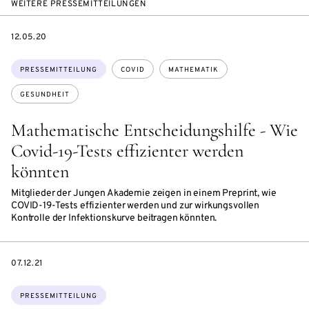
WEITERE PRESSEMITTEILUNGEN
DATE
12.05.20
Themen:
PRESSEMITTEILUNG
COVID
MATHEMATIK
GESUNDHEIT
Mathematische Entscheidungshilfe - Wie
Covid-19-Tests effizienter werden
könnten
Mitglieder der Jungen Akademie zeigen in einem Preprint, wie
COVID-19-Tests effizienter werden und zur wirkungsvollen
Kontrolle der Infektionskurve beitragen könnten.
DATE
07.12.21
Themen:
PRESSEMITTEILUNG