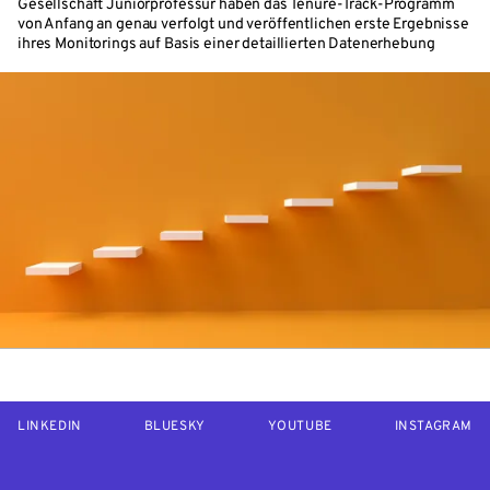
Gesellschaft Juniorprofessur haben das Tenure-Track-Programm
von Anfang an genau verfolgt und veröffentlichen erste Ergebnisse
ihres Monitorings auf Basis einer detaillierten Datenerhebung
LINKEDIN
BLUESKY
YOUTUBE
INSTAGRAM