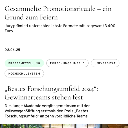
Gesammelte Promotionsrituale – ein
Grund zum Feiern
Jury prämiert unterschiedlichste Formate mit insgesamt 3.400
Euro
DATE
08.06.25
Themen:
PRESSEMITTEILUNG
FORSCHUNGSUMFELD
UNIVERSITÄT
HOCHSCHULSYSTEM
„Bestes Forschungsumfeld 2024“:
Gewinnerteams stehen fest
Die Junge Akademie vergibt gemeinsam mit der
VolkswagenStiftung erstmals den Preis „Bestes
Forschungsumfeld“ an zehn vorbildliche Teams