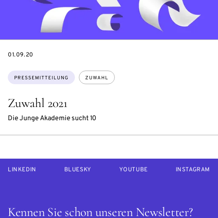
DATE
01.09.20
Themen:
PRESSEMITTEILUNG
ZUWAHL
Zuwahl 2021
Die Junge Akademie sucht 10
LINKEDIN
BLUESKY
YOUTUBE
INSTAGRAM
Kennen Sie schon unseren Newsletter?