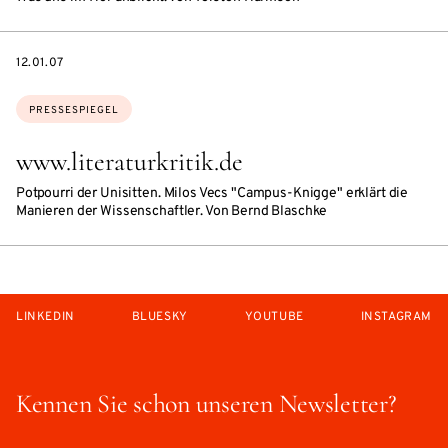
DATE
12.01.07
Themen:
PRESSESPIEGEL
www.literaturkritik.de
Potpourri der Unisitten. Milos Vecs "Campus-Knigge" erklärt die
Manieren der Wissenschaftler. Von Bernd Blaschke
LINKEDIN
BLUESKY
YOUTUBE
INSTAGRAM
Kennen Sie schon unseren Newsletter?