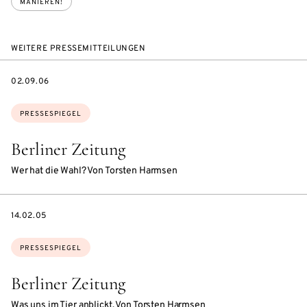
MANIEREN!
WEITERE PRESSEMITTEILUNGEN
DATE
02.09.06
Themen:
PRESSESPIEGEL
Berliner Zeitung
Wer hat die Wahl? Von Torsten Harmsen
DATE
14.02.05
Themen:
PRESSESPIEGEL
Berliner Zeitung
Was uns im Tier anblickt. Von Torsten Harmsen